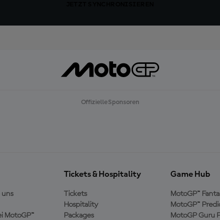
JETZT SYNCHRONISIEREN
Offizielle Sponsoren
Tickets & Hospitality
Game Hub
 uns
Tickets
MotoGP™ Fanta
Hospitality
MotoGP™ Predi
ei MotoGP™
Packages
MotoGP Guru P