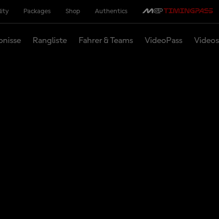
lity
Packages
Shop
Authentics
bnisse
Rangliste
Fahrer & Teams
VideoPass
Videos