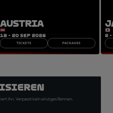
AUSTRIA
J
18 - 20 SEP 2026
2 
TICKETS
PACKAGES
isieren
ert ihn. Verpasst kein einziges Rennen.