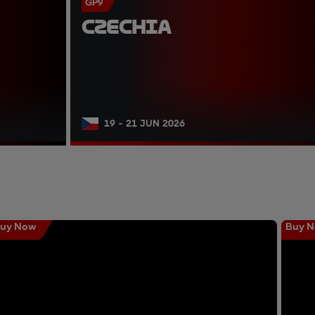
GP9
CZECHIA
19 - 21 JUN 2026
uy Now
Buy 