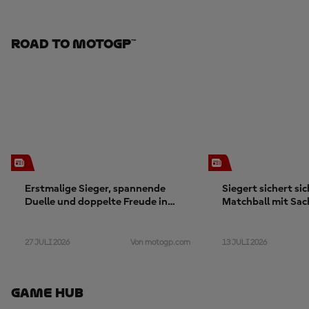
Road To MotoGP™
Erstmalige Sieger, spannende
Siegert sichert si
Duelle und doppelte Freude in
Matchball mit Sac
Magny-Cours
27 JULI 2026
13 JULI 2026
Von motogp.com
Game Hub