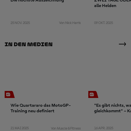
Die höchste Auszeichnung
ZWEI TAGE ODER 2
alle Helden
25 NOV. 2025
09 OKT. 2025
Von Nick Harris
In Den Medien
Wie Quartararo das MotoGP-
"Es gibt nichts, w
Training neu definiert
gleichkommt" – K
Amerika erobern?
21 MAI 2025
16 APR. 2025
Von Muscle & Fitness