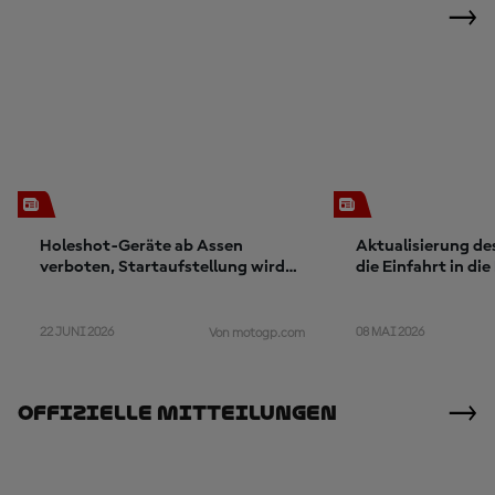
Holeshot-Geräte ab Assen
Aktualisierung des
verboten, Startaufstellung wird
die Einfahrt in di
ab Deutschland geändert
22 JUNI 2026
08 MAI 2026
Von motogp.com
Offizielle Mitteilungen