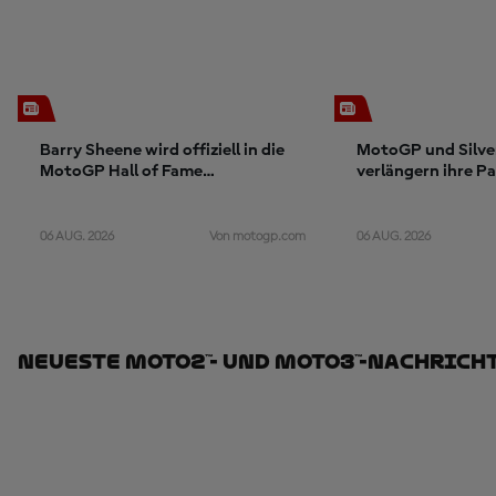
Barry Sheene wird offiziell in die
MotoGP und Silve
MotoGP Hall of Fame
verlängern ihre Pa
aufgenommen
2028
06 AUG. 2026
06 AUG. 2026
Von motogp.com
Neueste Moto2™- Und Moto3™-Nachrich