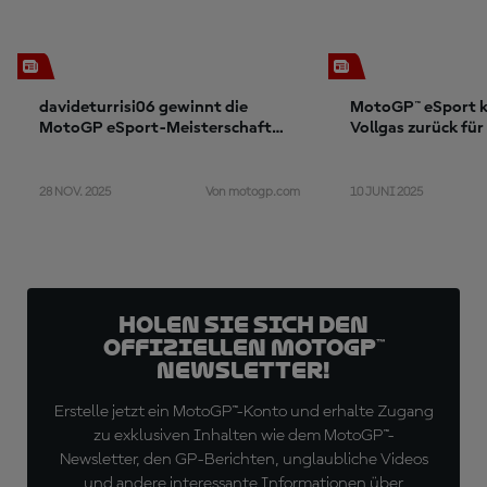
davideturrisi06 gewinnt die
MotoGP™ eSport 
MotoGP eSport-Meisterschaft
Vollgas zurück für
2025 mit Aprilia Racing
28 NOV. 2025
10 JUNI 2025
Von motogp.com
Holen Sie sich den
offiziellen MotoGP™
Newsletter!
Erstelle jetzt ein MotoGP™-Konto und erhalte Zugang
zu exklusiven Inhalten wie dem MotoGP™-
Newsletter, den GP-Berichten, unglaubliche Videos
und andere interessante Informationen über