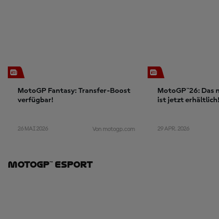
MotoGP Fantasy: Transfer-Boost
MotoGP™26: Das n
verfügbar!
ist jetzt erhältlich
26 MAI 2026
29 APR. 2026
Von motogp.com
MotoGP™ ESport