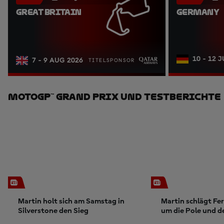
GREAT BRITAIN
GERMANY
10 - 12 
7 - 9 AUG 2026
TITELSPONSOR
MotoGP™ Grand Prix Und Testberichte
Martin holt sich am Samstag in
Martin schlägt Fe
Silverstone den Sieg
um die Pole und d
Rundenrekord in S