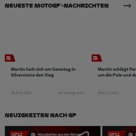
Neueste MotoGP™-Nachrichten
Martin holt sich am Samstag in
Martin schlägt Fe
Silverstone den Sieg
um die Pole und d
Rundenrekord in S
08 AUG. 2026
08 AUG. 2026
Von motogp.com
Neuigkeiten Nach GP
GP12
GP11
Neuigkeiten aus den Rennen