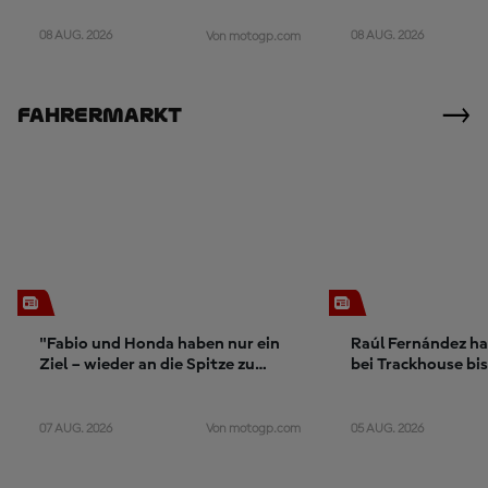
08 AUG. 2026
08 AUG. 2026
Von motogp.com
Fahrermarkt
"Fabio und Honda haben nur ein
Raúl Fernández ha
Ziel – wieder an die Spitze zu
bei Trackhouse bi
kommen"
verlängert
07 AUG. 2026
05 AUG. 2026
Von motogp.com