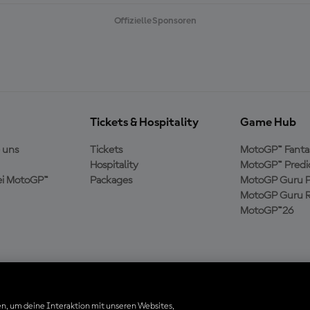
Offizielle Sponsoren
Tickets & Hospitality
Game Hub
 uns
Tickets
MotoGP™ Fanta
Hospitality
MotoGP™ Predi
ei MotoGP™
Packages
MotoGP Guru P
MotoGP Guru R
MotoGP™26
n, um deine Interaktion mit unseren Websites,