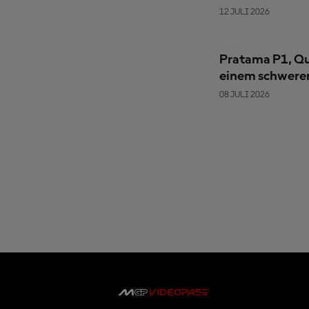
dem Sachsenri
12 JULI 2026
Pratama P1, Qu
einem schweren
08 JULI 2026