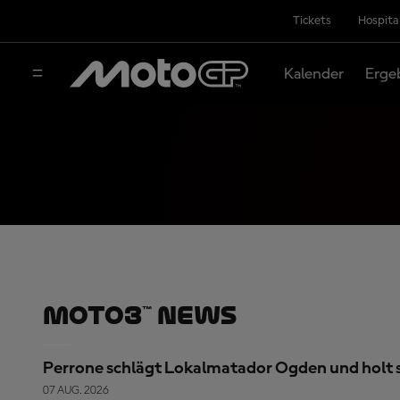
Tickets
Hospita
Kalender
Erge
Moto3™ News
Perrone schlägt Lokalmatador Ogden und holt si
07 AUG. 2026