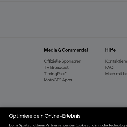
Media & Commercial
Hilfe
Offizielle Sponsoren
Kontaktiere
TV Broadcast
FAQ
TimingPass™
Mach mit b
MotoGP™ Apps
Die offizielle MotoGP™
Optimiere dein Online-Erlebnis
App herunterladen
Dorna Sports und deren Partner verwenden Cookies und ähnliche Technologie