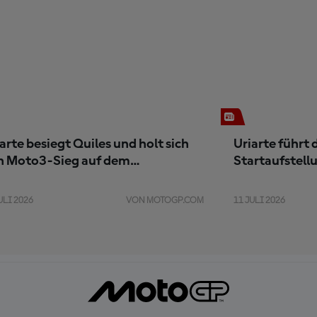
arte besiegt Quiles und holt sich
Uriarte führt
n Moto3-Sieg auf dem
Startaufstell
chsenring
ULI 2026
VON MOTOGP.COM
11 JULI 2026