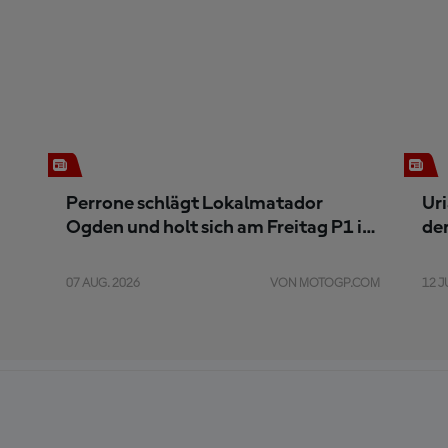
Perrone schlägt Lokalmatador
Uri
Ogden und holt sich am Freitag P1 in
de
Silverstone
Sa
07 AUG. 2026
VON MOTOGP.COM
12 J