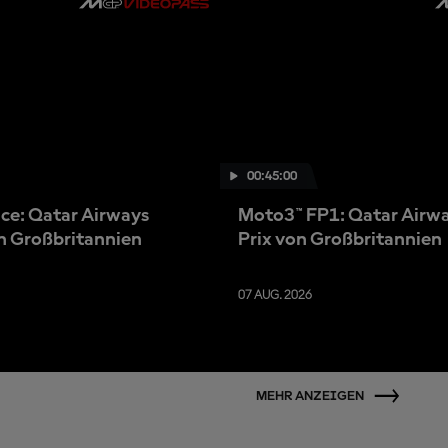
00:45:00
ce: Qatar Airways
Moto3™ FP1: Qatar Airw
n Großbritannien
Prix von Großbritannien
07 AUG. 2026
MEHR ANZEIGEN