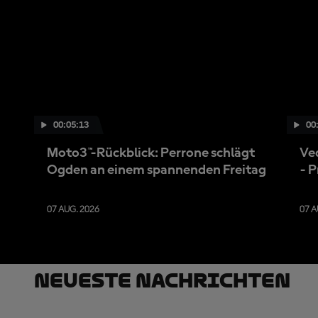
00:05:13
00
Moto3™-Rückblick: Perrone schlägt
Ve
Ogden an einem spannenden Freitag
- P
07 AUG. 2026
07 A
Neueste Nachrichten