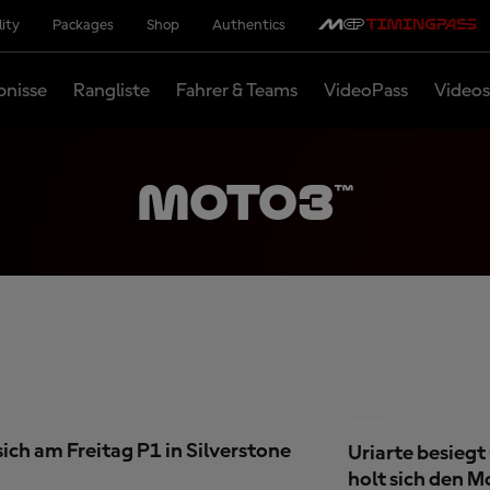
lity
Packages
Shop
Authentics
bnisse
Rangliste
Fahrer & Teams
VideoPass
Videos
MOTO3™
ch am Freitag P1 in Silverstone
Uriarte besiegt
holt sich den 