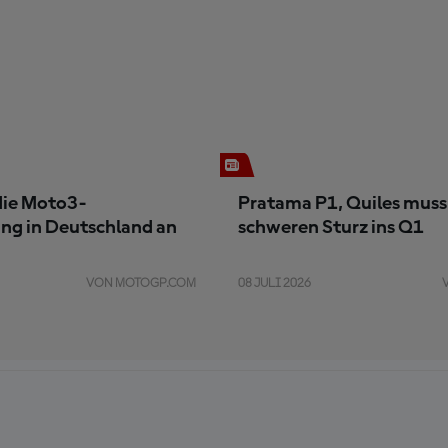
 die Moto3-
Pratama P1, Quiles muss
ung in Deutschland an
schweren Sturz ins Q1
VON MOTOGP.COM
08 JULI 2026