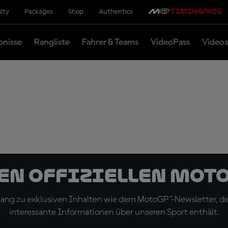
lity
Packages
Shop
Authentics
bnisse
Rangliste
Fahrer & Teams
VideoPass
Videos
den offiziellen Mot
ugang zu exklusiven Inhalten wie dem MotoGP™-Newsletter, d
interessante Informationen über unseren Sport enthält.