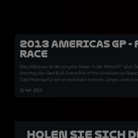
2013 Americas GP - 
Race
Marc Márquez ist der jüngste Sieger in der MotoGP™ aller 
Sonntag den Red Bull Grand Prix of the Americas vor Rep
Dani Pedrosa für sich entscheiden konnte. Jorge Lorenzo 
Factory Racing den dritten Platz.
21 Apr. 2013
Holen Sie sich 