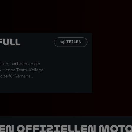
Full
TEILEN
Zeiten, nachdem er am
sol Honda Team-Kollege
holte für Yamaha
den offiziellen Mot