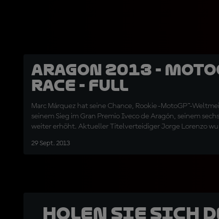
Aragon 2013 - Moto
RACE - Full
Marc Márquez hat seine Chance, Rookie-MotoGP™-Weltmeis
seinem Sieg im Gran Premio Iveco de Aragón, seinem sechs
weiter erhöht. Aktueller Titelverteidiger Jorge Lorenzo 
Newcomer auf dem Weg zum zweiten Platz verdrängt, wäh
29 Sept. 2013
der sechsten Runde aus dem Rennen stürzte.
Holen Sie sich 