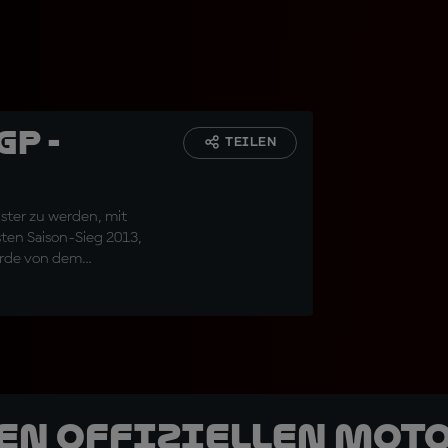
GP -
TEILEN
ter zu werden, mit
ten Saison-Sieg 2013,
wurde von dem
rend Dani Pedrosa in
den offiziellen Mot