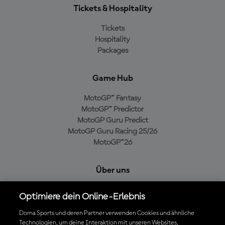
Tickets & Hospitality
Tickets
Hospitality
Packages
Game Hub
MotoGP™ Fantasy
MotoGP™ Predictor
MotoGP Guru Predict
MotoGP Guru Racing 25/26
MotoGP™26
Über uns
MotoGP Group
Optimiere dein Online-Erlebnis
Cookie-Richtlinien
Geschäftsbedingungen
Dorna Sports und deren Partner verwenden Cookies und ähnliche
Technologien, um deine Interaktion mit unseren Websites,
Datenschutzrichtlinien