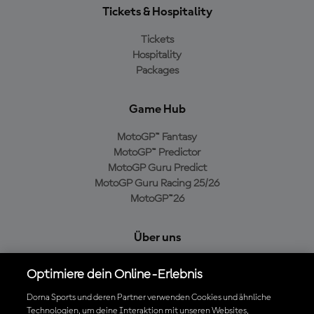
Tickets & Hospitality
Tickets
Hospitality
Packages
Game Hub
MotoGP™ Fantasy
MotoGP™ Predictor
MotoGP Guru Predict
MotoGP Guru Racing 25/26
MotoGP™26
Über uns
MotoGP Group
Optimiere dein Online-Erlebnis
Cookie-Richtlinien
Geschäftsbedingungen
Dorna Sports und deren Partner verwenden Cookies und ähnliche
Technologien, um deine Interaktion mit unseren Websites,
Datenschutzrichtlinien