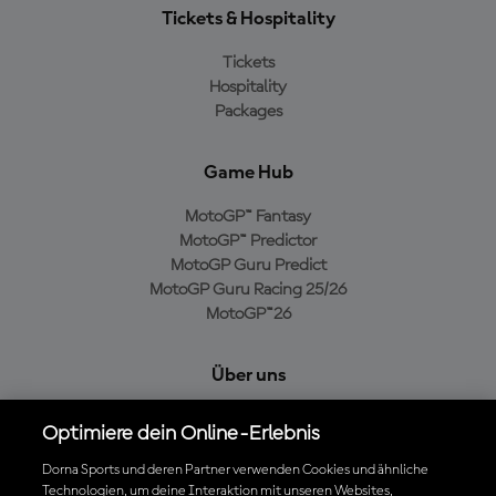
Tickets & Hospitality
Tickets
Hospitality
Packages
Game Hub
MotoGP™ Fantasy
MotoGP™ Predictor
MotoGP Guru Predict
MotoGP Guru Racing 25/26
MotoGP™26
Über uns
MotoGP Group
Optimiere dein Online-Erlebnis
Cookie-Richtlinien
Geschäftsbedingungen
Dorna Sports und deren Partner verwenden Cookies und ähnliche
Technologien, um deine Interaktion mit unseren Websites,
Datenschutzrichtlinien