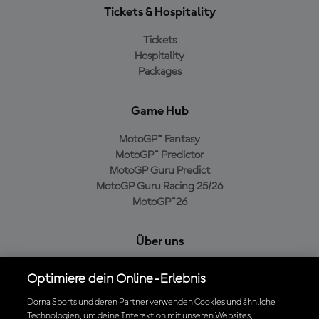
Tickets & Hospitality
Tickets
Hospitality
Packages
Game Hub
MotoGP™ Fantasy
MotoGP™ Predictor
MotoGP Guru Predict
MotoGP Guru Racing 25/26
MotoGP™26
Über uns
MotoGP Group
Optimiere dein Online-Erlebnis
Cookie-Richtlinien
Geschäftsbedingungen
Dorna Sports und deren Partner verwenden Cookies und ähnliche
Technologien, um deine Interaktion mit unseren Websites,
Datenschutzrichtlinien