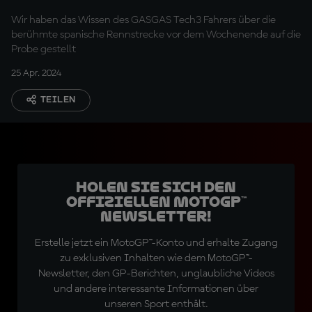
Wir haben das Wissen des GASGAS Tech3 Fahrers über die
berühmte spanische Rennstrecke vor dem Wochenende auf die
Probe gestellt
25 Apr. 2024
TEILEN
Holen Sie sich den
offiziellen MotoGP™
Newsletter!
Erstelle jetzt ein MotoGP™-Konto und erhalte Zugang
zu exklusiven Inhalten wie dem MotoGP™-
Newsletter, den GP-Berichten, unglaubliche Videos
und andere interessante Informationen über
unseren Sport enthält.