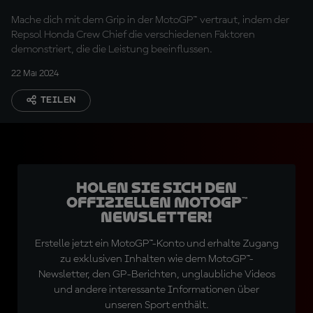
Mache dich mit dem Grip in der MotoGP™ vertraut, indem der
Repsol Honda Crew Chief die verschiedenen Faktoren
demonstriert, die die Leistung beeinflussen.
22 Mai 2024
TEILEN
Holen Sie sich den
offiziellen MotoGP™
Newsletter!
Erstelle jetzt ein MotoGP™-Konto und erhalte Zugang
zu exklusiven Inhalten wie dem MotoGP™-
Newsletter, den GP-Berichten, unglaubliche Videos
und andere interessante Informationen über
unseren Sport enthält.