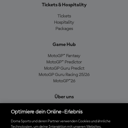
Tickets & Hospitality
Tickets
Hospitality
Packages
Game Hub
MotoGP™ Fantasy
MotoGP™ Predictor
MotoGP Guru Predict
MotoGP Guru Racing 25/26
MotoGP™26
Über uns
MotoGP Group
Optimiere dein Online-Erlebnis
Cookie-Richtlinien
Geschäftsbedingungen
Dorna Sports und deren Partner verwenden Cookies und ähnliche
Technologien, um deine Interaktion mit unseren Websites,
Datenschutzrichtlinien