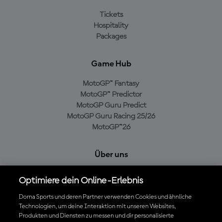
Tickets
Hospitality
Packages
Game Hub
MotoGP™ Fantasy
MotoGP™ Predictor
MotoGP Guru Predict
MotoGP Guru Racing 25/26
MotoGP™26
Über uns
MotoGP Group
Optimiere dein Online-Erlebnis
Cookie-Richtlinien
Geschäftsbedingungen
Dorna Sports und deren Partner verwenden Cookies und ähnliche
Technologien, um deine Interaktion mit unseren Websites,
Datenschutzrichtlinien
Produkten und Diensten zu messen und dir personalisierte
Kaufrichtlinie