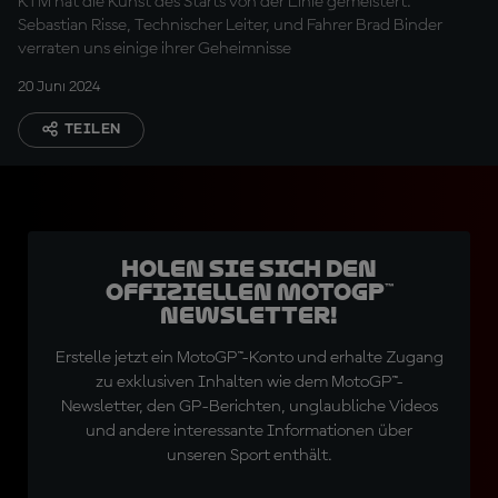
KTM hat die Kunst des Starts von der Linie gemeistert.
Sebastian Risse, Technischer Leiter, und Fahrer Brad Binder
verraten uns einige ihrer Geheimnisse
20 Juni 2024
TEILEN
Holen Sie sich den
offiziellen MotoGP™
Newsletter!
Erstelle jetzt ein MotoGP™-Konto und erhalte Zugang
zu exklusiven Inhalten wie dem MotoGP™-
Newsletter, den GP-Berichten, unglaubliche Videos
und andere interessante Informationen über
unseren Sport enthält.