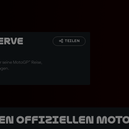
erve
TEILEN
r seine MotoGP™ Reise,
agen.
den offiziellen Mot