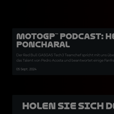
MotoGP™ Podcast: H
Poncharal
Der Red Bull GASGAS Tech3 Teamchef spricht mit uns übe
das Talent von Pedro Acosta und beantwortet einige Fanfr
05 Sept. 2024
Holen Sie sich 