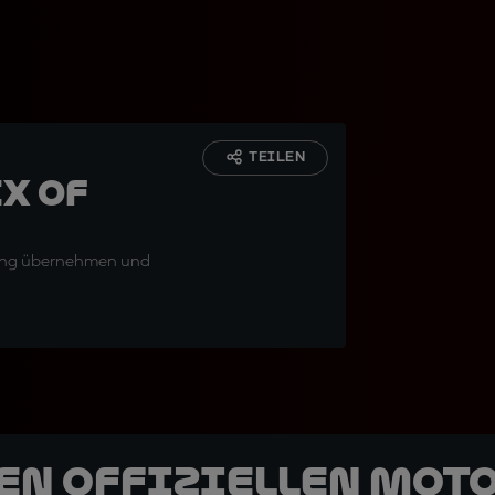
TEILEN
x of
rung übernehmen und
den offiziellen Mot