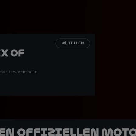
TEILEN
x of
ecke, bevor sie beim
den offiziellen Mot