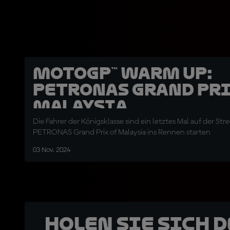
MotoGP™ Warm Up:
PETRONAS Grand Pri
Malaysia
Die Fahrer der Königsklasse sind ein letztes Mal auf der Str
PETRONAS Grand Prix of Malaysia ins Rennen starten
03 Nov. 2024
Holen Sie sich 