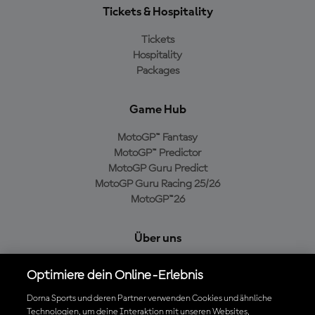
Tickets & Hospitality
Tickets
Hospitality
Packages
Game Hub
MotoGP™ Fantasy
MotoGP™ Predictor
MotoGP Guru Predict
MotoGP Guru Racing 25/26
MotoGP™26
Über uns
MotoGP Group
Optimiere dein Online-Erlebnis
Cookie-Richtlinien
Geschäftsbedingungen
Dorna Sports und deren Partner verwenden Cookies und ähnliche
Technologien, um deine Interaktion mit unseren Websites,
Datenschutzrichtlinien