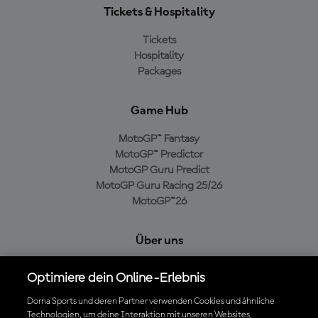
Tickets & Hospitality
Tickets
Hospitality
Packages
Game Hub
MotoGP™ Fantasy
MotoGP™ Predictor
MotoGP Guru Predict
MotoGP Guru Racing 25/26
MotoGP™26
Über uns
MotoGP Group
Optimiere dein Online-Erlebnis
Cookie-Richtlinien
Geschäftsbedingungen
Dorna Sports und deren Partner verwenden Cookies und ähnliche
Technologien, um deine Interaktion mit unseren Websites,
Datenschutzrichtlinien