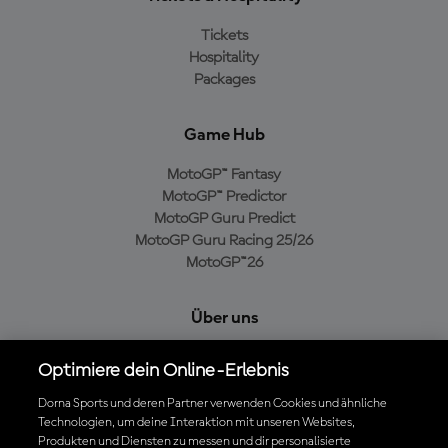
Tickets
Hospitality
Packages
Game Hub
MotoGP™ Fantasy
MotoGP™ Predictor
MotoGP Guru Predict
MotoGP Guru Racing 25/26
MotoGP™26
Über uns
MotoGP Group
Optimiere dein Online-Erlebnis
Cookie-Richtlinien
Geschäftsbedingungen
Dorna Sports und deren Partner verwenden Cookies und ähnliche
Technologien, um deine Interaktion mit unseren Websites,
Datenschutzrichtlinien
Produkten und Diensten zu messen und dir personalisierte
Kaufrichtlinie