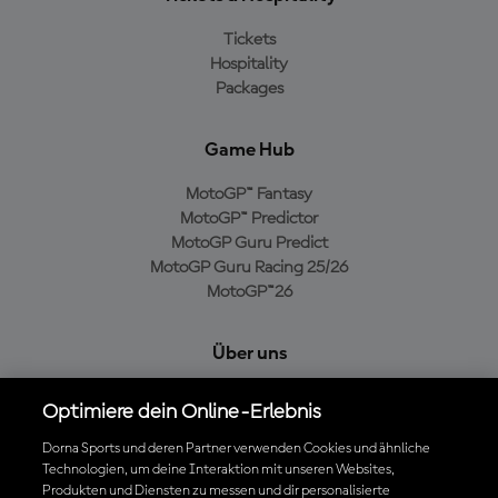
Tickets
Hospitality
Packages
Game Hub
MotoGP™ Fantasy
MotoGP™ Predictor
MotoGP Guru Predict
MotoGP Guru Racing 25/26
MotoGP™26
Über uns
MotoGP Group
Optimiere dein Online-Erlebnis
Cookie-Richtlinien
Geschäftsbedingungen
Dorna Sports und deren Partner verwenden Cookies und ähnliche
Technologien, um deine Interaktion mit unseren Websites,
Datenschutzrichtlinien
Produkten und Diensten zu messen und dir personalisierte
Kaufrichtlinie