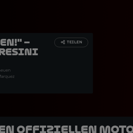
n!" –
TEILEN
Gresini
 neuen
Marquez
den offiziellen Mot