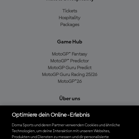
Tickets
Hospitality
Packages
Game Hub
MotoGP™ Fantasy
MotoGP™ Predictor
MotoGP Guru Predict
MotoGP Guru Racing 25/26
MotoGP™26
Über uns
MotoGP Group
Optimiere dein Online-Erlebnis
Cookie-Richtlinien
Geschäftsbedingungen
Dorna Sports und deren Partner verwenden Cookies und ähnliche
Technologien, um deine Interaktion mit unseren Websites,
Datenschutzrichtlinien
Produkten und Diensten zu messen und dir personalisierte
Kaufrichtlinie