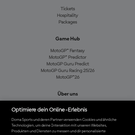
Tickets
Hospitality
Packages
Game Hub
MotoGP™ Fantasy
MotoGP™ Predictor
MotoGP Guru Predict
MotoGP Guru Racing 25/26
MotoGP™26
Über uns
MotoGP Group
Optimiere dein Online-Erlebnis
Cookie-Richtlinien
Geschäftsbedingungen
Dorna Sports und deren Partner verwenden Cookies und ähnliche
Technologien, um deine Interaktion mit unseren Websites,
Datenschutzrichtlinien
Produkten und Diensten zu messen und dir personalisierte
Kaufrichtlinie