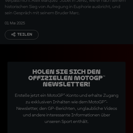
Verpass nicht Alex Marquez' Jubel in Jerez, wie er nach seinem
historischen Sieg von Aufregung in Euphorie ausbricht, und
sein Gespräch mit seinem Bruder Marc.
01 Mai 2025
TEILEN
Holen Sie sich den
offiziellen MotoGP™
Newsletter!
Erstelle jetzt ein MotoGP™-Konto und erhalte Zugang
zu exklusiven Inhalten wie dem MotoGP™-
Newsletter, den GP-Berichten, unglaubliche Videos
und andere interessante Informationen über
unseren Sport enthält.