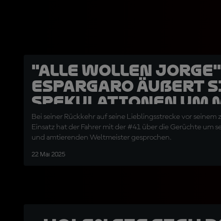
"Alle wollen Jorge" 
Espargaro äußert s
Spekulationen um 
Bei seiner Rückkehr auf seine Lieblingsstrecke vor seinem
Einsatz hat der Fahrer mit der #41 über die Gerüchte um 
und amtierenden Weltmeister gesprochen.
22 Mai 2025