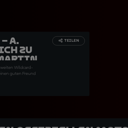
– A.
TEILEN
ich zu
Martin
 zweiten Wildcard-
seinen guten Freund