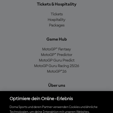
Tickets & Hospitality
Tickets
Hospitality
Packages
Game Hub
MotoGP™ Fantasy
MotoGP™ Predictor
MotoGP Guru Predict
MotoGP Guru Racing 25/26
MotoGP™26
Über uns
MotoGP Group
Optimiere dein Online-Erlebnis
Cookie-Richtlinien
Geschäftsbedingungen
Dorna Sports und deren Partner verwenden Cookies und ähnliche
Technologien, um deine Interaktion mit unseren Websites,
Datenschutzrichtlinien