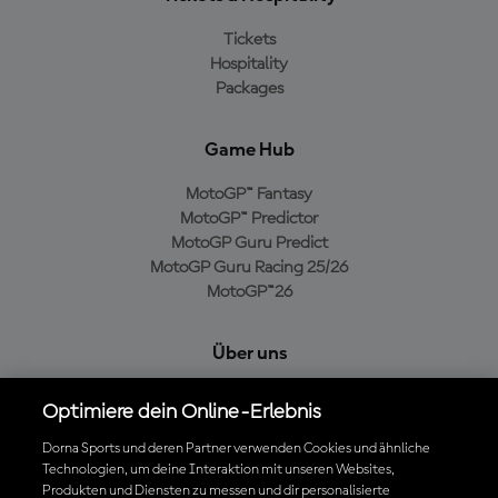
Tickets
Hospitality
Packages
Game Hub
MotoGP™ Fantasy
MotoGP™ Predictor
MotoGP Guru Predict
MotoGP Guru Racing 25/26
MotoGP™26
Über uns
MotoGP Group
Optimiere dein Online-Erlebnis
Cookie-Richtlinien
Geschäftsbedingungen
Dorna Sports und deren Partner verwenden Cookies und ähnliche
Technologien, um deine Interaktion mit unseren Websites,
Datenschutzrichtlinien
Produkten und Diensten zu messen und dir personalisierte
Kaufrichtlinie