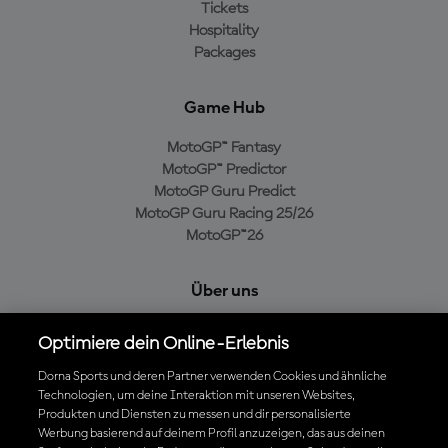
Tickets
Hospitality
Packages
Game Hub
MotoGP™ Fantasy
MotoGP™ Predictor
MotoGP Guru Predict
MotoGP Guru Racing 25/26
MotoGP™26
Über uns
MotoGP Group
Optimiere dein Online-Erlebnis
Cookie-Richtlinien
Geschäftsbedingungen
Dorna Sports und deren Partner verwenden Cookies und ähnliche
Technologien, um deine Interaktion mit unseren Websites,
Datenschutzrichtlinien
Produkten und Diensten zu messen und dir personalisierte
Kaufrichtlinie
Werbung basierend auf deinem Profil anzuzeigen, das aus deinen