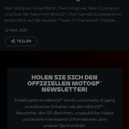
MotoGP-Trophäe
Marc Márquez, Jorge Martín, Pecco Bagnaia, Fabio Quartararo
reagiert?
und Joan Mir haben mit MotoGP-Chef Carmelo Ezpeleta einen
ersten Blick auf die neueste "Tower of Champions"-Trophäe
werfen dürfen.
12 Sept. 2025
TEILEN
Holen Sie sich den
offiziellen MotoGP™
Newsletter!
Erstelle jetzt ein MotoGP™-Konto und erhalte Zugang
zu exklusiven Inhalten wie dem MotoGP™-
Newsletter, den GP-Berichten, unglaubliche Videos
und andere interessante Informationen über
unseren Sport enthält.