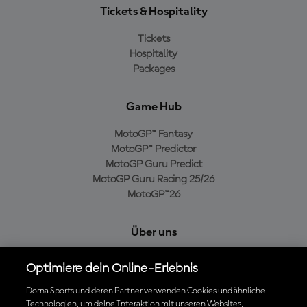
Tickets & Hospitality
Tickets
Hospitality
Packages
Game Hub
MotoGP™ Fantasy
MotoGP™ Predictor
MotoGP Guru Predict
MotoGP Guru Racing 25/26
MotoGP™26
Über uns
MotoGP Group
Optimiere dein Online-Erlebnis
Cookie-Richtlinien
Geschäftsbedingungen
Dorna Sports und deren Partner verwenden Cookies und ähnliche
Technologien, um deine Interaktion mit unseren Websites,
Datenschutzrichtlinien