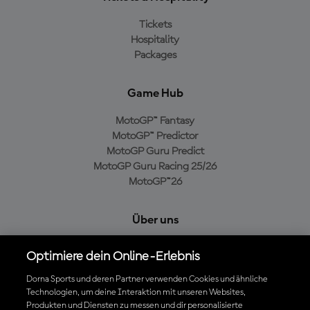
Tickets
Hospitality
Packages
Game Hub
MotoGP™ Fantasy
MotoGP™ Predictor
MotoGP Guru Predict
MotoGP Guru Racing 25/26
MotoGP™26
Über uns
MotoGP Group
Optimiere dein Online-Erlebnis
Cookie-Richtlinien
Geschäftsbedingungen
Dorna Sports und deren Partner verwenden Cookies und ähnliche
Technologien, um deine Interaktion mit unseren Websites,
Datenschutzrichtlinien
Produkten und Diensten zu messen und dir personalisierte
Kaufrichtlinie