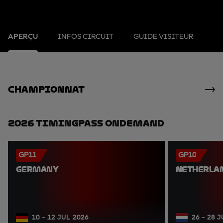
APERÇU
INFOS CIRCUIT
GUIDE VISITEUR
Championnat
2026 TimingPass OnDemand
GP11
GP10
GERMANY
NETHERLA
10 - 12 JUL 2026
26 - 28 