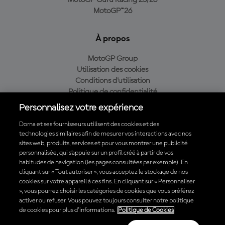
MotoGP Guru Racing 25/26
MotoGP™26
À propos
MotoGP Group
Utilisation des cookies
Conditions d'utilisation
Politique de confidentialité
Politique d’achat
Personnalisez votre expérience
Dorna et ses fournisseurs utilisent des cookies et des
technologies similaires afin de mesurer vos interactions avec nos
sites web, produits, services et pour vous montrer une publicité
Télécharger l'appli officielle du MotoGP™
personnalisée, qui s’appuie sur un profil créé à partir de vos
habitudes de navigation (les pages consultées par exemple). En
cliquant sur « Tout autoriser », vous acceptez le stockage de nos
cookies sur votre appareil à ces fins. En cliquant sur « Personnaliser
», vous pourrez choisir les catégories de cookies que vous préférez
© 2026 MotoGP Sports Entertainment Group. Tous droits réservés.
activer ou refuser. Vous pouvez toujours consulter notre politique
Toutes les marques déposées sont la propriété de leurs détenteurs
de cookies pour plus d'informations.
Politique de Cookies
respectifs.