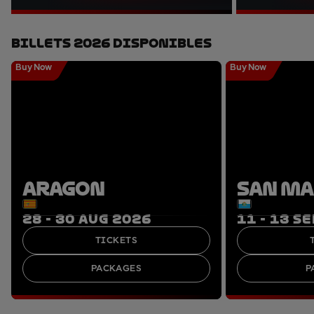
Billets 2026 Disponibles
Buy Now
Buy Now
ARAGON
SAN M
28 - 30 AUG 2026
11 - 13 S
TICKETS
PACKAGES
P