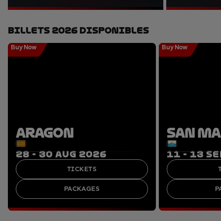
Billets 2026 Disponibles
Buy Now
Buy Now
ARAGON
SAN M
28 - 30 AUG 2026
11 - 13 S
TICKETS
PACKAGES
P