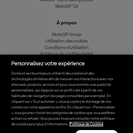
MotoGP Guru Racing 25/26
MotoGP™26
À propos
MotoGP Group
Utilisation des cookies
Conditions d'utilisation
Politique de confidentialité
Politique d’achat
Personnalisez votre expérience
Dorna et ses fournisseurs utilisent des cookies et des
technologies similaires afin de mesurer vos interactions avec nos
sites web, produits, services et pour vous montrer une publicité
Télécharger l'appli officielle du MotoGP™
personnalisée, qui s’appuie sur un profil créé à partir de vos
habitudes de navigation (les pages consultées par exemple). En
cliquant sur « Tout autoriser », vous acceptez le stockage de nos
cookies sur votre appareil à ces fins. En cliquant sur « Personnaliser
», vous pourrez choisir les catégories de cookies que vous préférez
© 2026 MotoGP Sports Entertainment Group. Tous droits réservés.
activer ou refuser. Vous pouvez toujours consulter notre politique
Toutes les marques déposées sont la propriété de leurs détenteurs
de cookies pour plus d'informations.
Politique de Cookies
respectifs.