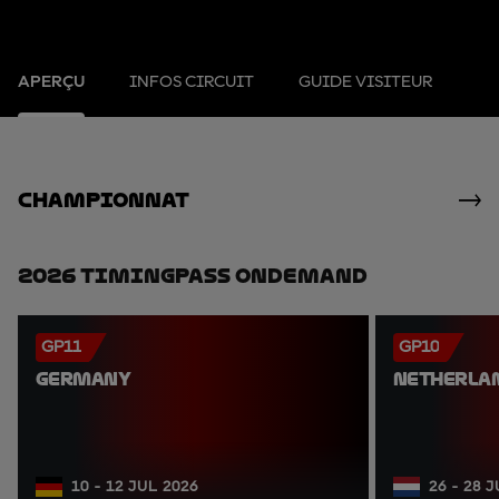
APERÇU
INFOS CIRCUIT
GUIDE VISITEUR
Championnat
2026 TimingPass OnDemand
GP11
GP10
GERMANY
NETHERLA
10 - 12 JUL 2026
26 - 28 