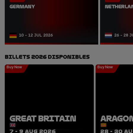
GERMANY
NETHERLA
10 - 12 JUL 2026
26 - 28 
Billets 2026 Disponibles
Buy Now
Buy Now
GREAT BRITAIN
ARAGO
7 - 9 AUG 2026
28 - 30 A