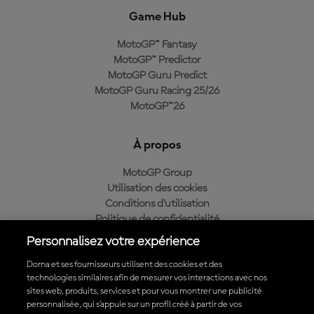
Game Hub
MotoGP™ Fantasy
MotoGP™ Predictor
MotoGP Guru Predict
MotoGP Guru Racing 25/26
MotoGP™26
À propos
MotoGP Group
Utilisation des cookies
Conditions d'utilisation
Politique de confidentialité
Politique d’achat
Personnalisez votre expérience
Dorna et ses fournisseurs utilisent des cookies et des
technologies similaires afin de mesurer vos interactions avec nos
sites web, produits, services et pour vous montrer une publicité
Télécharger l'appli officielle du MotoGP™
personnalisée, qui s’appuie sur un profil créé à partir de vos