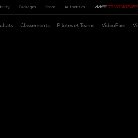
tality
Packages
Store
Authentics
ultats
Classements
Pilotes et Teams
VideoPass
Vi