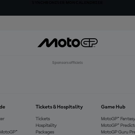
SYNCHRONISER MON CALENDRIER
Sponsors officiels
ide
Tickets & Hospitality
Game Hub
er
Tickets
MotoGP™ Fantas
Hospitality
MotoGP™ Predict
e MotoGP™
Packages
MotoGP Guru Pre