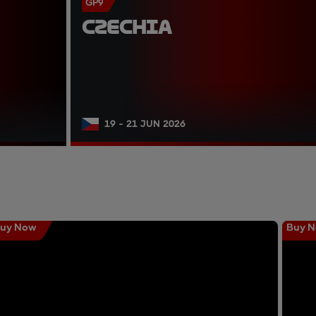
GP9
CZECHIA
19 - 21 JUN 2026
uy Now
Buy 