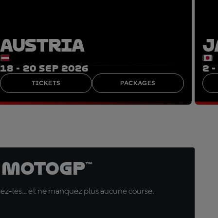
AUSTRIA
J
18 - 20 SEP 2026
2 
TICKETS
PACKAGES
 MotoGP™
uez-les... et ne manquez plus aucune course.