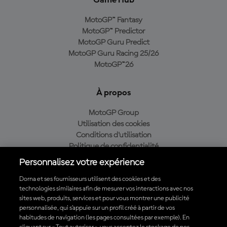
Game Hub
MotoGP™ Fantasy
MotoGP™ Predictor
MotoGP Guru Predict
MotoGP Guru Racing 25/26
MotoGP™26
À propos
MotoGP Group
Utilisation des cookies
Conditions d'utilisation
Politique de confidentialité
Politique d’achat
Personnalisez votre expérience
Dorna et ses fournisseurs utilisent des cookies et des
technologies similaires afin de mesurer vos interactions avec nos
sites web, produits, services et pour vous montrer une publicité
Télécharger l'appli officielle du MotoGP™
personnalisée, qui s’appuie sur un profil créé à partir de vos
habitudes de navigation (les pages consultées par exemple). En