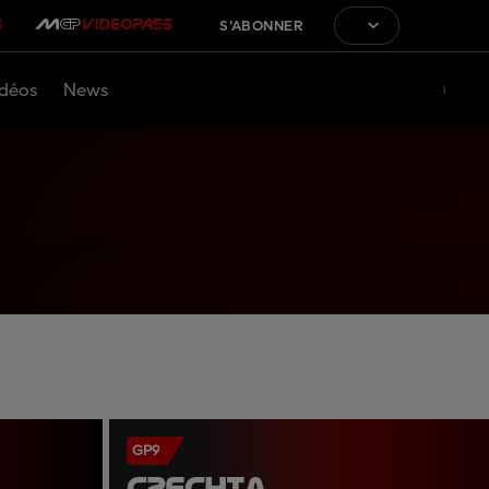
S'ABONNER
déos
News
GP9
CZECHIA