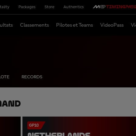
tality
Packages
Store
Authentics
ultats
Classements
Pilotes et Teams
VideoPass
Vi
LOTE
RECORDS
mand
GP10
NETHERLANDS