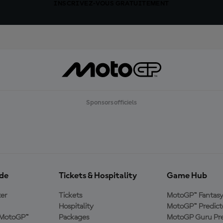
INSCRIVEZ-VOUS GRATUITEMENT
Sponsors officiels
ide
Tickets & Hospitality
Game Hub
er
Tickets
MotoGP™ Fantas
Hospitality
MotoGP™ Predict
e MotoGP™
Packages
MotoGP Guru Pre