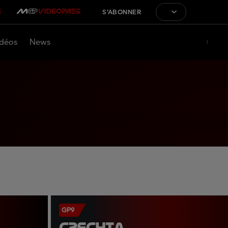
S'ABONNER
déos
News
GP9
CZECHIA