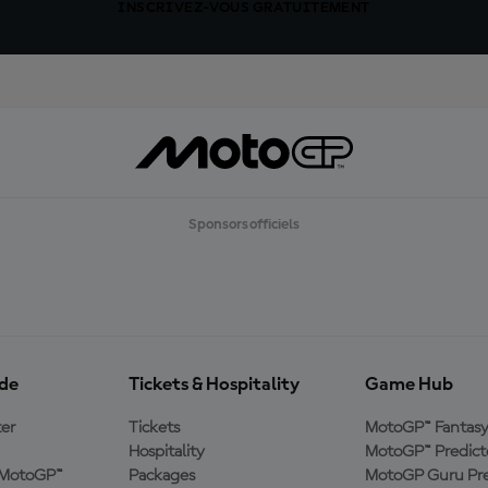
INSCRIVEZ-VOUS GRATUITEMENT
Sponsors officiels
ide
Tickets & Hospitality
Game Hub
er
Tickets
MotoGP™ Fantas
Hospitality
MotoGP™ Predict
e MotoGP™
Packages
MotoGP Guru Pre