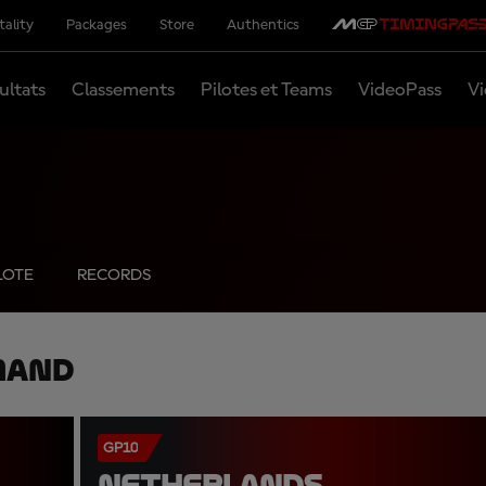
tality
Packages
Store
Authentics
ultats
Classements
Pilotes et Teams
VideoPass
Vi
LOTE
RECORDS
mand
GP10
NETHERLANDS