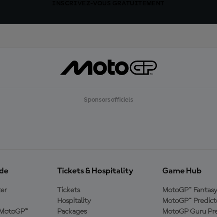
INSCRIVEZ-VOUS GRATUITEMENT
Sponsors officiels
ide
Tickets & Hospitality
Game Hub
er
Tickets
MotoGP™ Fantas
Hospitality
MotoGP™ Predict
e MotoGP™
Packages
MotoGP Guru Pre