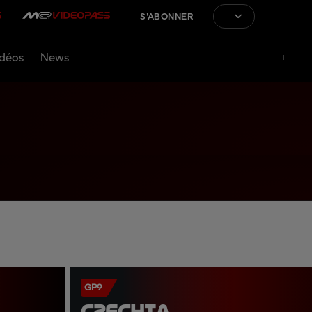
S'ABONNER
déos
News
GP9
CZECHIA