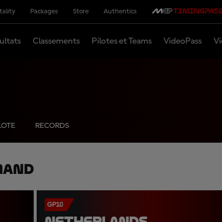
tality
Packages
Store
Authentics
ultats
Classements
Pilotes et Teams
VideoPass
Vi
LOTE
RECORDS
mand
GP10
NETHERLANDS