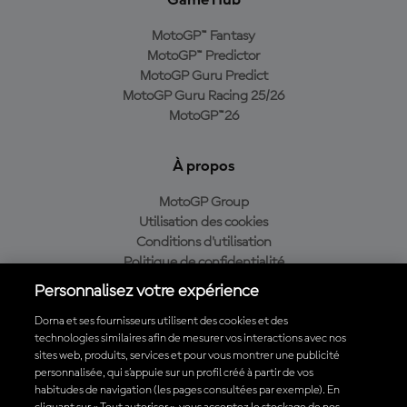
Game Hub
MotoGP™ Fantasy
MotoGP™ Predictor
MotoGP Guru Predict
MotoGP Guru Racing 25/26
MotoGP™26
À propos
MotoGP Group
Utilisation des cookies
Conditions d'utilisation
Politique de confidentialité
Politique d’achat
Personnalisez votre expérience
Dorna et ses fournisseurs utilisent des cookies et des
technologies similaires afin de mesurer vos interactions avec nos
sites web, produits, services et pour vous montrer une publicité
Télécharger l'appli officielle du MotoGP™
personnalisée, qui s’appuie sur un profil créé à partir de vos
habitudes de navigation (les pages consultées par exemple). En