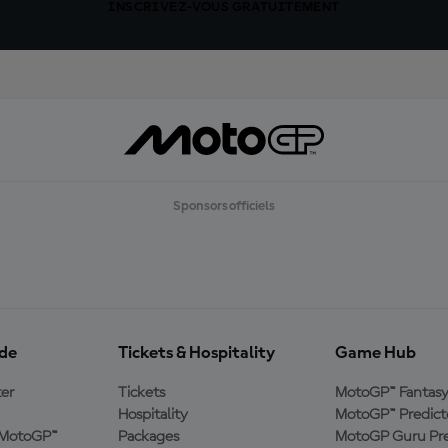
INSCRIVEZ-VOUS GRATUITEMENT
Sponsors officiels
ide
Tickets & Hospitality
Game Hub
er
Tickets
MotoGP™ Fantas
Hospitality
MotoGP™ Predict
e MotoGP™
Packages
MotoGP Guru Pre