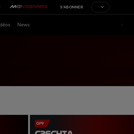
S'ABONNER
déos
News
GP9
CZECHIA