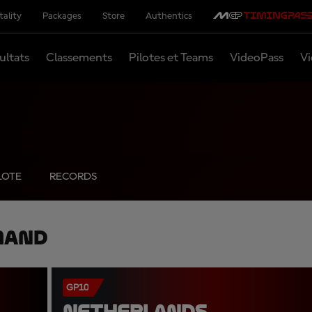
tality
Packages
Store
Authentics
ultats
Classements
Pilotes et Teams
VideoPass
Vi
LOTE
RECORDS
mand
GP10
NETHERLANDS