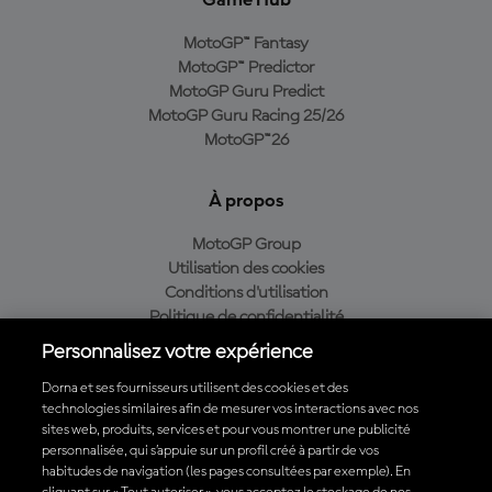
Game Hub
MotoGP™ Fantasy
MotoGP™ Predictor
MotoGP Guru Predict
MotoGP Guru Racing 25/26
MotoGP™26
À propos
MotoGP Group
Utilisation des cookies
Conditions d'utilisation
Politique de confidentialité
Politique d’achat
Personnalisez votre expérience
Dorna et ses fournisseurs utilisent des cookies et des
technologies similaires afin de mesurer vos interactions avec nos
sites web, produits, services et pour vous montrer une publicité
Télécharger l'appli officielle du MotoGP™
personnalisée, qui s’appuie sur un profil créé à partir de vos
habitudes de navigation (les pages consultées par exemple). En