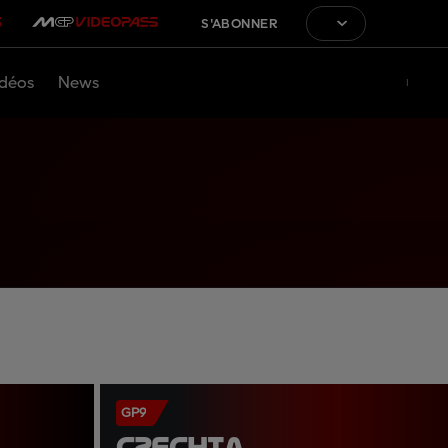
S'ABONNER
déos
News
GP9
CZECHIA