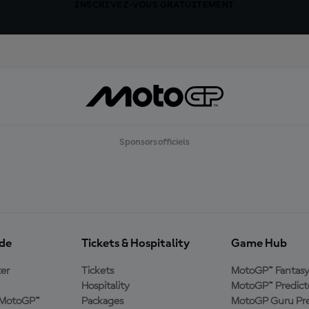
INSCRIVEZ-VOUS GRATUITEMENT
Sponsors officiels
ide
Tickets & Hospitality
Game Hub
er
Tickets
MotoGP™ Fantas
Hospitality
MotoGP™ Predict
e MotoGP™
Packages
MotoGP Guru Pre