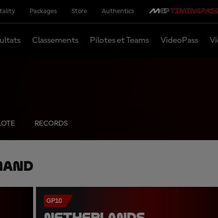
tality
Packages
Store
Authentics
ultats
Classements
Pilotes et Teams
VideoPass
Vi
LOTE
RECORDS
mand
GP10
NETHERLANDS