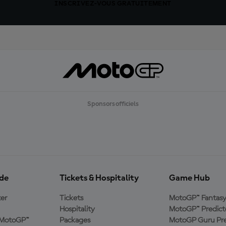
INSCRIVEZ-VOUS GRATUITEMENT
Sponsors officiels
ide
Tickets & Hospitality
Game Hub
er
Tickets
MotoGP™ Fantas
Hospitality
MotoGP™ Predict
e MotoGP™
Packages
MotoGP Guru Pre