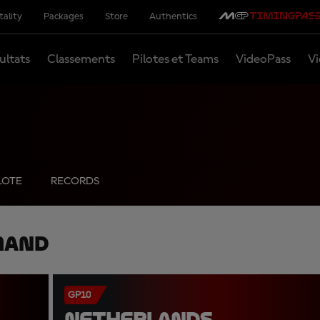
tality
Packages
Store
Authentics
ultats
Classements
Pilotes et Teams
VideoPass
Vi
LOTE
RECORDS
mand
GP10
NETHERLANDS