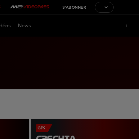
S'ABONNER
déos
News
GP9
CZECHIA