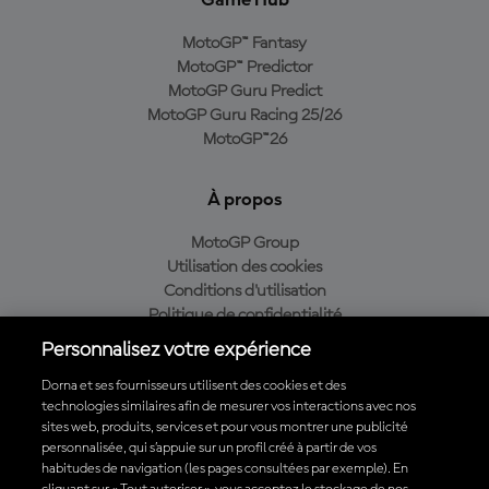
Game Hub
MotoGP™ Fantasy
MotoGP™ Predictor
MotoGP Guru Predict
MotoGP Guru Racing 25/26
MotoGP™26
À propos
MotoGP Group
Utilisation des cookies
Conditions d'utilisation
Politique de confidentialité
Politique d’achat
Personnalisez votre expérience
Dorna et ses fournisseurs utilisent des cookies et des
technologies similaires afin de mesurer vos interactions avec nos
sites web, produits, services et pour vous montrer une publicité
Télécharger l'appli officielle du MotoGP™
personnalisée, qui s’appuie sur un profil créé à partir de vos
habitudes de navigation (les pages consultées par exemple). En