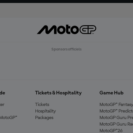
Sponsors officiels
ide
Tickets & Hospitality
Game Hub
er
Tickets
MotoGP™ Fantas
Hospitality
MotoGP™ Predict
e MotoGP™
Packages
MotoGP Guru Pre
MotoGP Guru Rac
MotoGP™26