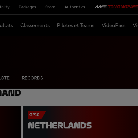
tality
Packages
Store
Authentics
ultats
Classements
Pilotes et Teams
VideoPass
Vi
LOTE
RECORDS
mand
GP10
NETHERLANDS