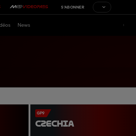
S'ABONNER
déos
News
GP9
CZECHIA