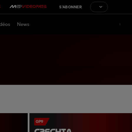
S'ABONNER
déos
News
GP9
CZECHIA