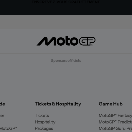
INSCRIVEZ-VOUS GRATUITEMENT
Sponsors officiels
ide
Tickets & Hospitality
Game Hub
er
Tickets
MotoGP™ Fantas
Hospitality
MotoGP™ Predict
e MotoGP™
Packages
MotoGP Guru Pre