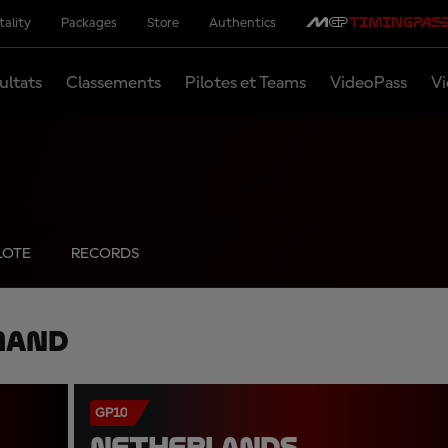
tality
Packages
Store
Authentics
ultats
Classements
Pilotes et Teams
VideoPass
Vi
LOTE
RECORDS
mand
GP10
NETHERLANDS