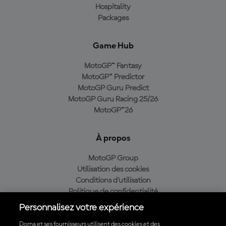
Hospitality
Packages
Game Hub
MotoGP™ Fantasy
MotoGP™ Predictor
MotoGP Guru Predict
MotoGP Guru Racing 25/26
MotoGP™26
À propos
MotoGP Group
Utilisation des cookies
Conditions d'utilisation
Politique de confidentialité
Politique d’achat
Personnalisez votre expérience
Dorna et ses fournisseurs utilisent des cookies et des