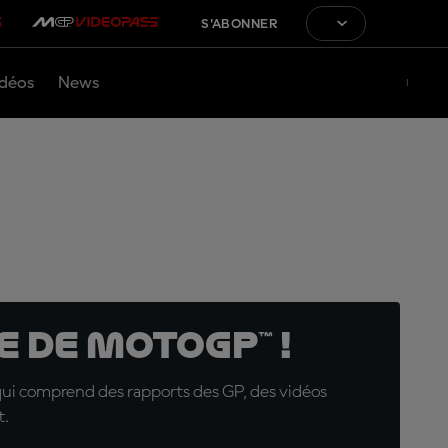
S'ABONNER
déos
News
 de MotoGP™ !
qui comprend des rapports des GP, des vidéos
t.