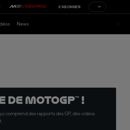
S'ABONNER
déos
News
 de MotoGP™ !
qui comprend des rapports des GP, des vidéos
t.