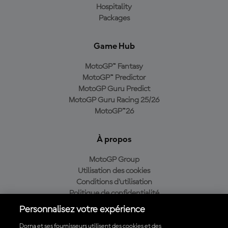
Hospitality
Packages
Game Hub
MotoGP™ Fantasy
MotoGP™ Predictor
MotoGP Guru Predict
MotoGP Guru Racing 25/26
MotoGP™26
À propos
MotoGP Group
Utilisation des cookies
Conditions d'utilisation
Politique de confidentialité
Politique d’achat
Personnalisez votre expérience
Dorna et ses fournisseurs utilisent des cookies et des