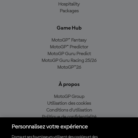
Hospitality
Packages
Game Hub
MotoGP™ Fantasy
MotoGP™ Predictor
MotoGP Guru Predict
MotoGP Guru Racing 25/26
MotoGP™26
À propos
MotoGP Group
Utilisation des cookies
Conditions d'utilisation
Politique de confidentialité
Politique d’achat
Personnalisez votre expérience
Dorna et ses fournisseurs utilisent des cookies et des