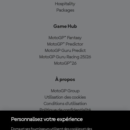
Hospitality
Packages
Game Hub
MotoGP™ Fantasy
MotoGP™ Predictor
MotoGP Guru Predict
MotoGP Guru Racing 25/26
MotoGP™26
À propos
MotoGP Group
Utilisation des cookies
Conditions d'utilisation
Politique de confidentialité
Politique d’achat
Personnalisez votre expérience
Dorna et ses fournisseurs utilisent des cookies et des